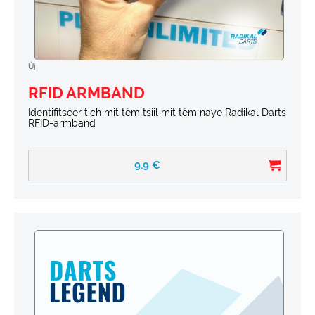
Új
RFID ARMBAND
Identifitseer tich mit tëm tsiil mit tëm naye Radikal Darts
RFID-armband
9.9
€