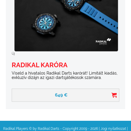
Új
RADIKAL KARÓRA
Viseld a hivatalos Radikal Darts karórát! Limitált kiadás,
exkluzív dizájn az igazi dartsjátékosok számára.
649
€
Radikal Players © by Radikal Darts - Copyright 2009 - 2026
|
Jogi nyilatkozat
|