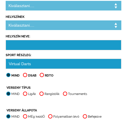
HELYSZÍNEK
HELYSZÍN NEVE:
SPORT RÉSZLEG:
MIND
DSAB
RDTO
VERSENY TÍPUS
MIND
LigÁk
RanglistÁk
Tournaments
VERSENY ÁLLAPOTA
MIND
MÉg kezdŐ
Folyamatban lévő
Befejezve