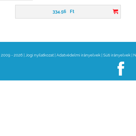
334.56
Ft
t 2009 - 2026
|
Jogi nyilatkozat
|
Adatvédelmi irányelvek
|
Süti irányelvek
|
N