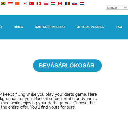
Ő
HÍREK
DARTSGÉP KERESŐ
OFFICIAL PLAYERS
FAQ
BEVÁSÁRLÓKOSÁR
r keeps filling while you play your darts game. Here
ckgrounds for your Radikal screen. Static or dynamic,
o see while enjoying your darts games. Choose the
he entire offer. You’ll find yours for sure.