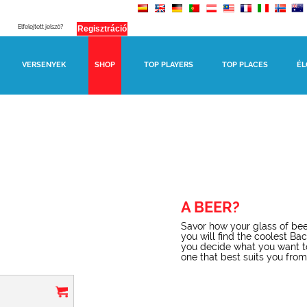
Elfelejtett jelszó?
VERSENYEK
SHOP
TOP PLAYERS
TOP PLACES
ÉL
A BEER?
Savor how your glass of bee
you will find the coolest Ba
you decide what you want t
one that best suits you from t