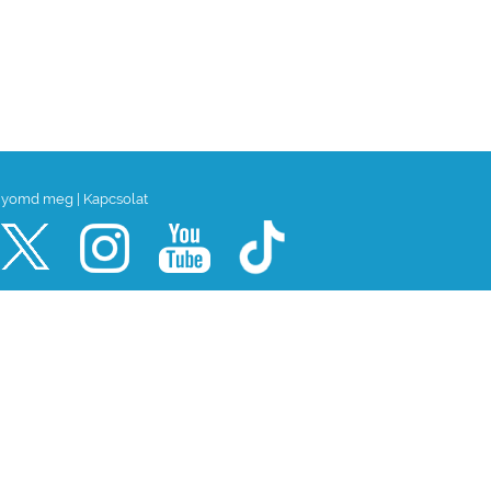
yomd meg
|
Kapcsolat