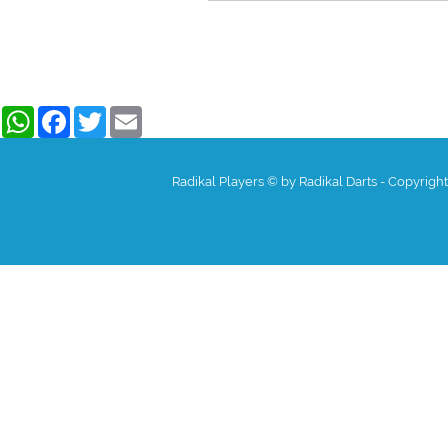
WhatsApp
Facebook
Twitter
Email
Radikal Players © by Radikal Darts - Copyrigh