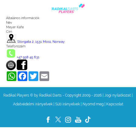
Általános információk
Név
Meyer Kafe
Cím
Storgata 2, 1531 Moss, Norway
Telefonszám
+47 938 45 631
WhatsApp
Facebook
Twitter
Email
Radikal Players © by Radikal Darts - Copyright 2009 - 2026
|
Jogi nyilatkozat
|
Adatvédelmi irányelvek
|
Süti irányelvek
|
Nyomd meg
|
Kapcsolat