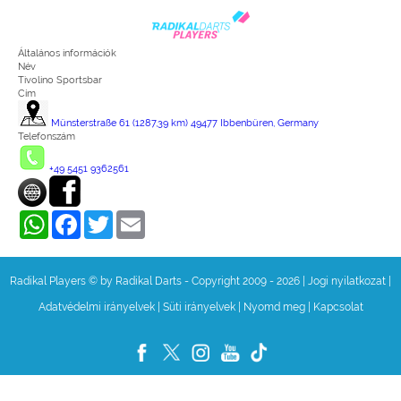
Általános információk
Név
Tivolino Sportsbar
Cím
Münsterstraße 61 (1287,39 km) 49477 Ibbenbüren, Germany
Telefonszám
+49 5451 9362561
WhatsApp
Facebook
Twitter
Email
Radikal Players © by Radikal Darts - Copyright 2009 - 2026
|
Jogi nyilatkozat
|
Adatvédelmi irányelvek
|
Süti irányelvek
|
Nyomd meg
|
Kapcsolat