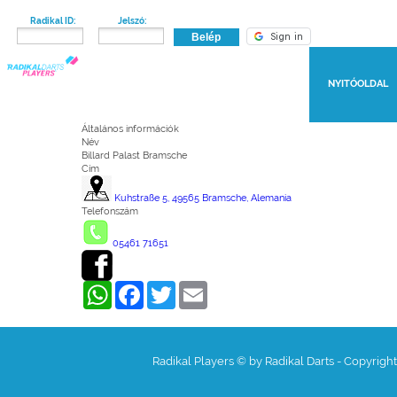
Radikal ID:
Jelszó:
NYITÓOLDAL
Általános információk
Név
Billard Palast Bramsche
Cím
Kuhstraße 5, 49565 Bramsche, Alemania
Telefonszám
05461 71651
WhatsApp
Facebook
Twitter
Email
Radikal Players © by Radikal Darts - Copyrigh