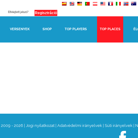
Elfelejtett jelszó?
VERSENYEK
SHOP
TOP PLAYERS
TOP PLACES
ÉL
t 2009 - 2026
|
Jogi nyilatkozat
|
Adatvédelmi irányelvek
|
Süti irányelvek
|
N