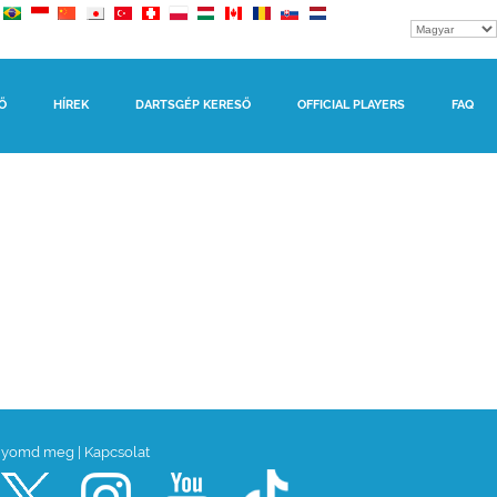
Ő
HÍREK
DARTSGÉP KERESŐ
OFFICIAL PLAYERS
FAQ
yomd meg
|
Kapcsolat